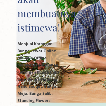
membuatnya
istimewa!
Menjual Karangan
Bunga Lewat Online
Maupun Offline
Melayani Pemesanan
Karangan Bunga Duka
Cita, Bunga Wedding,
Hand Bouqet, Bunga
Meja, Bunga Salib,
Standing Flowers.