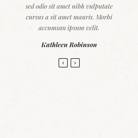
sollicitudinlorem quis bibendum
sed odio sit amet nibh vulputate
auctor, nisi elit consequat ipsum,
cursus a sit amet mauris. Morbi
nec sagittis sem nibh id elit.
accumsan ipsum velit.
Kathleen Robinson
Christine Parker