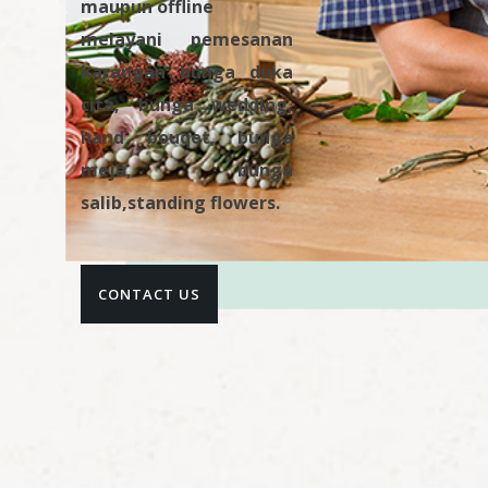
maupun offline
melayani pemesanan
karangan bunga duka
cita, bunga wedding,
hand bouqet, bunga
meja, bunga
salib,standing flowers.
CONTACT US