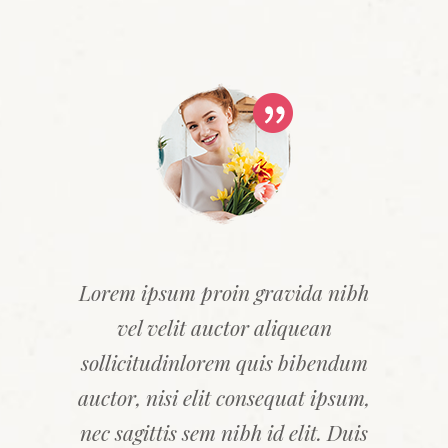
Lorem ipsum proin gravida nibh
Duis sed odio sit amet nibh
vulputate cursus a sit amet
vel velit auctor aliquean
sollicitudinlorem quis bibendum
mauris. Morbi accumsan ipsum
velit. Lorem ipsum proin gravida
auctor, nisi elit consequat ipsum,
nec sagittis sem nibh id elit. Duis
nibh vel velit auctor aliquean