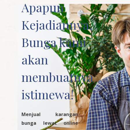
Apapun
Kejadiannya,
Bunga kami
akan
membuatnya
istimewa!
Menjual karangan
bunga lewat online