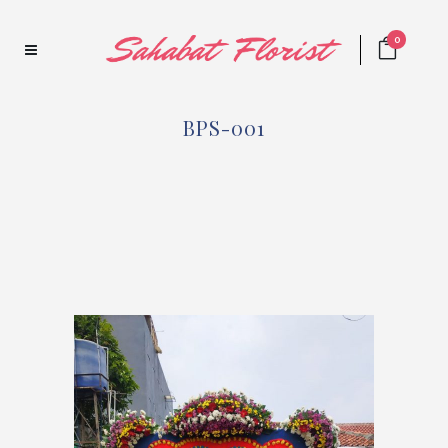
0
BPS-001